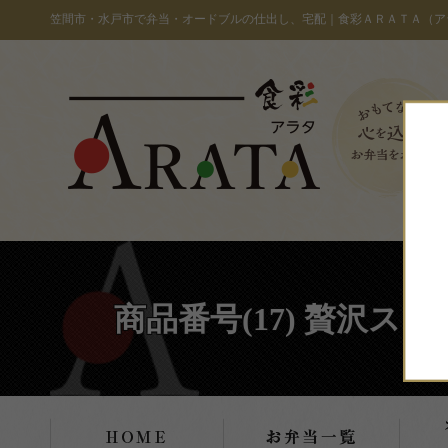
コ
笠間市・水戸市で弁当・オードブルの仕出し、宅配｜食彩ＡＲＡＴＡ（ア
ン
テ
ン
ツ
へ
ス
キ
ッ
プ
商品番号(17) 贅沢ス
エリア
お客様の声・宅配実績
全商品一覧