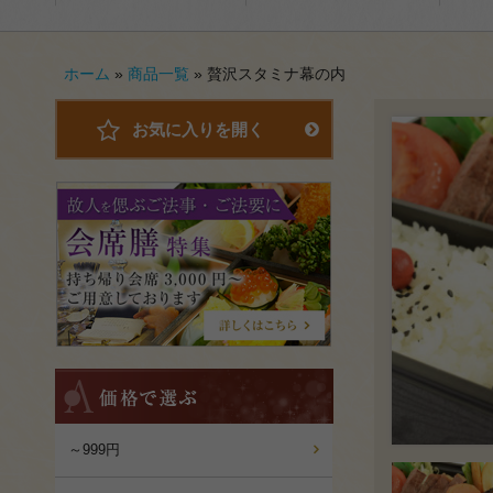
ホーム
»
商品一覧
»
贅沢スタミナ幕の内
お気に入りを開く
会
席
膳
特
集
価
格
で
選
～999円
ぶ