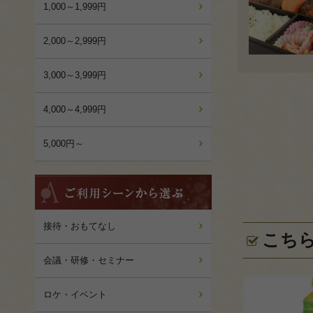
1,000～1,999円
2,000～2,999円
3,000～3,999円
4,000～4,999円
5,000円～
ご
利
用
シ
接待・おもてなし
こち
ー
ン
会議・研修・セミナー
か
ら
ロケ・イベント
選