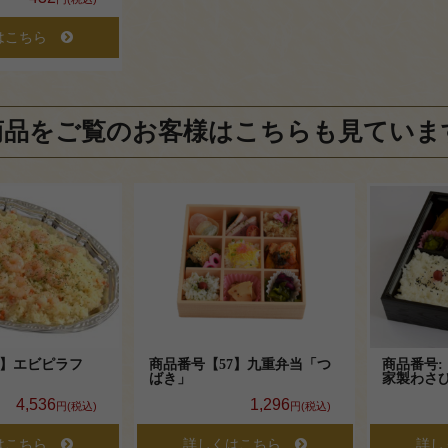
はこちら
商品をご覧のお客様はこちらも見ていま
7】エビピラフ
商品番号【57】九重弁当「つ
商品番号:
ばき」
家製わさ
4,536
1,296
円(税込)
円(税込)
はこちら
詳しくはこちら
詳し