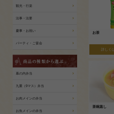
ぶ
観光・行楽
法事・法要
慶事・お祝い
お茶
パーティ・ご宴会
詳しく
商
品
の
種
幕の内弁当
類
か
九重（9マス）弁当
ら
選
お肉メインの弁当
ぶ
茶碗蒸し
お魚メインの弁当