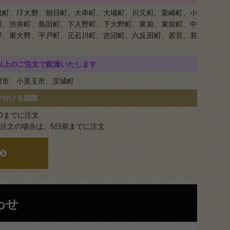
成町、圷大野、朝日町、大串町、大場町、川又町、栗崎町、小
町、渋井町、島田町、下入野町、下大野町、東前、東前町、中
野、東大野、平戸町、元石川町、吉沼町、六反田町、若宮、若
0円以上のご注文で配達いたします
川市、小美玉市、茨城町
け付ける期限
00までに注文
の注文の場合は、5日前までに注文
わせ