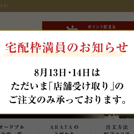
ラタ）
タミナ弁当