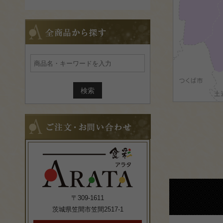
全
商
品
か
ら
探
す
ご
注
文・
お
問
い
合
わ
せ
〒309-1611
茨城県笠間市笠間2517-1