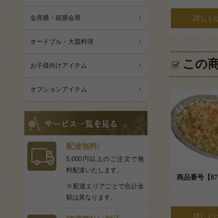
会席膳・箱膳会席
詳しく
オードブル・大皿料理
この
お子様向けアイテム
オプションアイテム
サ
ー
ビ
ス
配達無料!
一
5,000円以上のご注文で無
覧
料配達いたします。
を
商品番号【8
見
※配達エリアごとで合計金
る
額は異なります。
詳しく