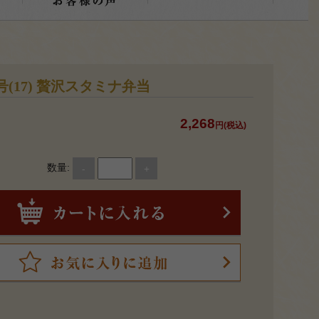
(17) 贅沢スタミナ弁当
2,268
円(税込)
-
+
数量: