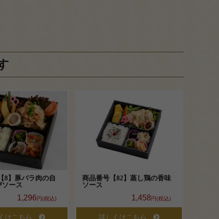
す
【8】豚バラ肉の自
商品番号【82】蒸し鶏の香味
びソース
ソース
1,296
1,458
円(税込)
円(税込)
くはこちら
詳しくはこちら