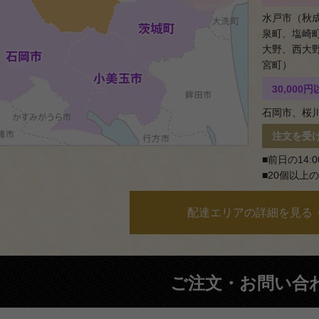
水戸市（秋
泉町、塩崎
大野、西大
宮町）
30,00
石岡市、桜
注文を受
■前日の14:
■20個以上
配達エリアの詳細を見る
ご注文・お問い合