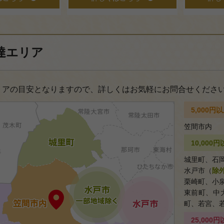
達エリア
リアの目安となりますので、詳しくはお気軽にお問合せくださ
5,000
笠間市内
10,00
城里町、石
水戸市（
除
栗崎町、小
東前町、中
町、若宮、
25,00