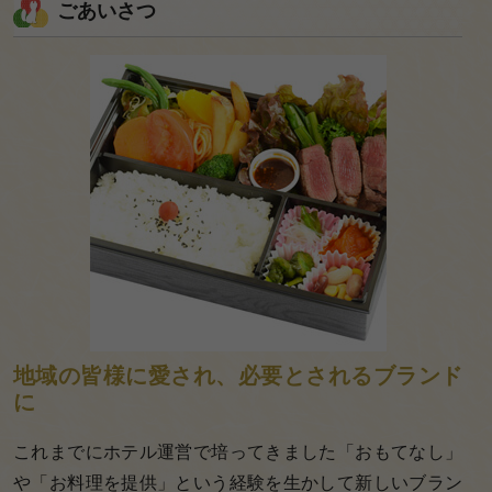
ごあいさつ
様
ページ
の
ご
意
見
も
お
聞
か
せ
く
地域の皆様に愛され、必要とされるブランド
だ
に
さ
これまでにホテル運営で培ってきました「おもてなし」
い。
や「お料理を提供」という経験を生かして新しいブラン