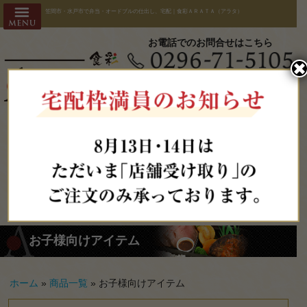
コ
HOME
笠間市・水戸市で弁当・オードブルの仕出し、宅配｜食彩ＡＲＡＴＡ（アラタ）
ン
会社概要
テ
お電話でのお問合せはこちら
ン
ARATAの
✖︎
ツ
○受付時間/9:00-18:00
へ
こだわり
○配達時間/11:00-18:00
○店舗受取時間/11:00-19:30
ス
注文方
注文期限：前日14時まで
キ
ッ
法・配送
プ
エリア
よくある
ご質問
お客様の
お子様向けアイテム
声・宅配
実績
ホーム
»
商品一覧
»
お子様向けアイテム
全商品一