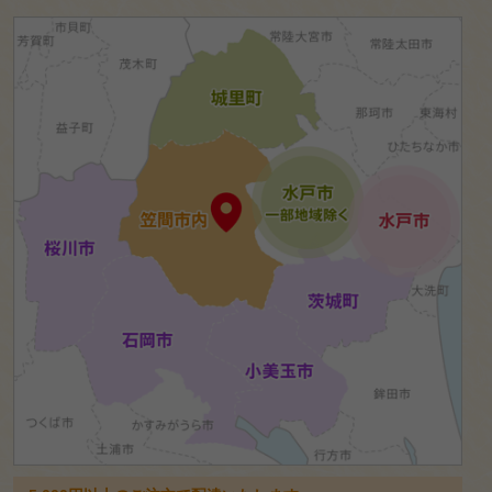
商品の種
類から選
ぶ
幕の
内弁
当
九重
（9マ
ス）
弁当
お肉
メイ
ンの