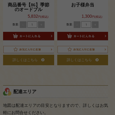
法要
商品番号【86】季節
お子様弁当
のオードブル
慶
5,832
1,300
円(税込)
円(税込)
事・
-
+
-
+
数量:
数量:
お祝
い
パー
テ
詳しくはこちら
詳しくはこちら
ィ・
ご宴
会
配達エリア
特定商取
引法に基
地図は配達エリアの目安となりますので、詳しくはお気
づく表記
軽にお問合せください。