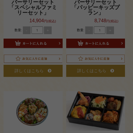
バーサリーセット
バーサリーセット
「スペシャルファミ
「パッピーキッズプ
修・
リーセット」
ラン」
セミ
14,904
8,748
円(税込)
円(税込)
-
+
-
+
ナー
数量:
数量:
ロ
ケ・
イベ
詳しくはこちら
詳しくはこちら
ント
観
光・
行楽
法
事・