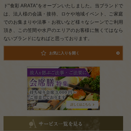
ド”食彩 ARATA”をオープンいたしました。当ブランドで
は、法人様の会議・接待、ロケや地域イベント、ご家庭
でのお集まりや法事・お祝いなど様々なシーンでご利用
頂き、この笠間や水戸のエリアのお客様に無くてはなら
ないブランドになればと思っております。
お気に入りを開く
会
席
膳
特
集
サ
ー