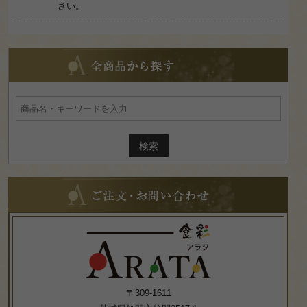
さい。
全
商
品
か
ら
探
す
ご
注
文・
お
問
い
合
わ
せ
〒309-1611