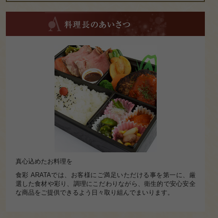
料
理
長
の
あ
い
さ
つ
真心込めたお料理を
食彩 ARATAでは、お客様にご満足いただける事を第一に、厳
選した食材や彩り、調理にこだわりながら、衛生的で安心安全
な商品をご提供できるよう日々取り組んでまいります。