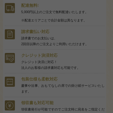
ビ
ス
配達無料!
一
5,000円以上のご注文で無料配達いたします。
覧
※配達エリアごとで合計金額は異なります。
を
見
請求書払い対応
る
請求書でのお支払いは、
2回目以降のご注文よりご利用いただけます。
クレジット決済対応
クレジット決済に対応！
法人のお客様の請求書対応も可能です。
包装仕様も柔軟対応
慶事や法事、おもてなしの席での掛け紙サービスいたし
ます。
領収書も対応可能
領収書発行が可能ですのでご注文時に宛名をご指定くだ