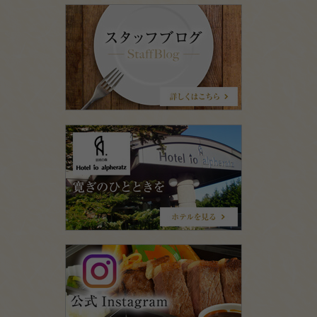
ス
タ
ッ
フ
ブ
ロ
グ
ホ
テ
ル
イ
オ
食
彩
ARATA(ア
ラ
タ)