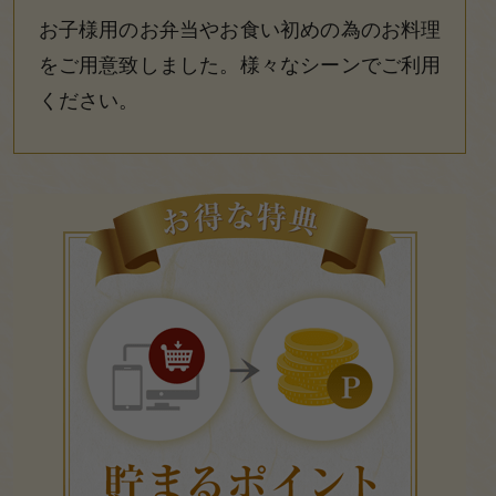
×
閉じる
お子様用のお弁当やお食い初めの為のお料理
覧
をご用意致しました。様々なシーンでご利用
商品をカートに入れてWEB注文ではポイン
おすすめ
トが貯まります。
ください。
貯まったポイントは、１pt ＝１円として次
ランキン
回より使えます。
グ
1
価格で選
ぶ
～
999
円
1,000
2
～
1,999