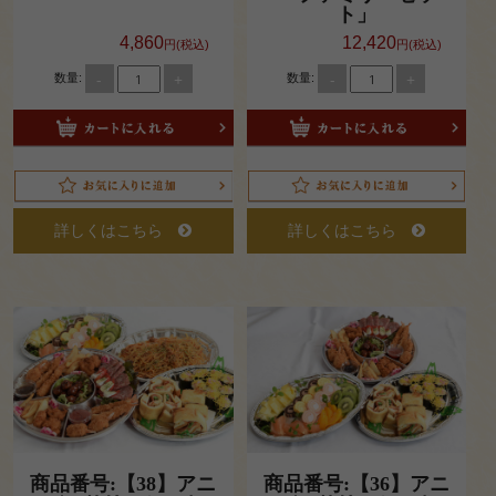
ト」
5,000
4,860
12,420
円(税込)
円(税込)
円～
-
+
-
+
数量:
数量:
ご利用シ
ーンから
選ぶ
接
詳しくはこちら
詳しくはこちら
待・
おも
てな
し
会
議・
商品番号:【38】アニ
商品番号:【36】アニ
研