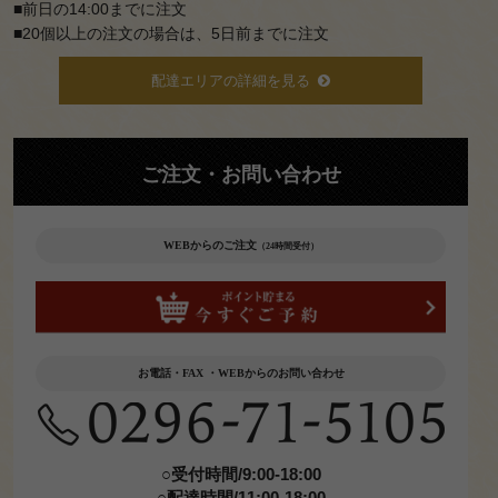
大皿
■前日の14:00までに注文
■20個以上の注文の場合は、5日前までに注文
料理
配達エリアの詳細を見る
お子
様向
けア
ご注文・お問い合わせ
イテ
ム
WEBからのご注文
（24時間受付）
オプ
ショ
ンア
お電話・FAX ・WEBからのお問い合わせ
イテ
ム
お弁当一
○受付時間/9:00-18:00
○配達時間/11:00-18:00