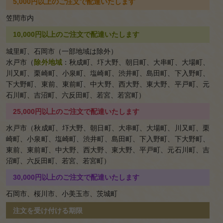
5,000円以上のご注文で配達いたします
弁当
笠間市内
お魚
10,000円以上のご注文で配達いたします
メイ
城里町、石岡市（一部地域は除外）
水戸市（
除外地域
：秋成町、圷大野、朝日町、大串町、大場町、
ンの
川又町、栗崎町、小泉町、塩崎町、渋井町、島田町、下入野町、
下大野町、東前、東前町、中大野、西大野、東大野、平戸町、元
弁当
石川町、吉沼町、六反田町、若宮、若宮町）
会席
25,000円以上のご注文で配達いたします
膳・
水戸市（秋成町、圷大野、朝日町、大串町、大場町、川又町、栗
箱膳
崎町、小泉町、塩崎町、渋井町、島田町、下入野町、下大野町、
東前、東前町、中大野、西大野、東大野、平戸町、元石川町、吉
会席
沼町、六反田町、若宮、若宮町）
オー
30,000円以上のご注文で配達いたします
ドブ
石岡市、桜川市、小美玉市、茨城町
ル・
注文を受け付ける期限