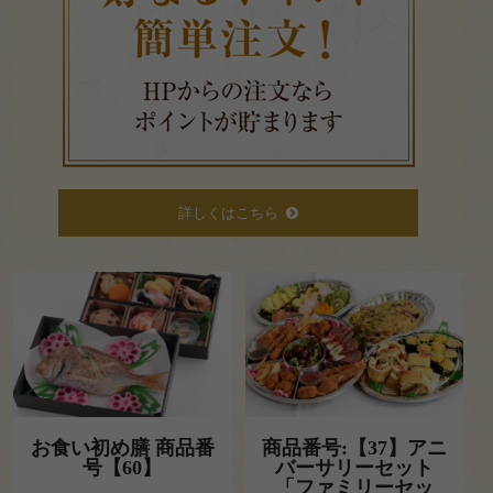
円
2,000
～
2,999
円
初回注文の一番最後に任意パスワード入れ
3,000
詳しくはこちら
るだけで入力情報を保存できます。
次回以降はお客様情報（変更も可）が自動
～
反映されるので大変便利です。
ポイントもログイン時に「貯まる・使え
3,999
る」ようになります。
円
4,000
商品をお店にご来店引渡しでお茶のサービ
ス付きです。
～
不要の場合はお申し付けください。
4,999
お食い初め膳 商品番
商品番号:【37】アニ
号【60】
バーサリーセット
円
「ファミリーセッ