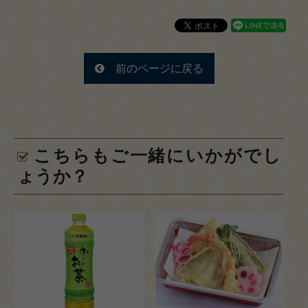
5,000
円～
ご利用シ
前のページに戻る
ーンから
選ぶ
接
こちらもご一緒にいかがでし
待・
ょうか？
おも
てな
し
会
議・
研