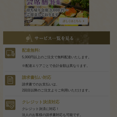
特
集
サ
ー
ビ
ス
配達無料!
一
5,000円以上のご注文で無料配達いたします。
覧
※配達エリアごとで合計金額は異なります。
を
見
請求書払い対応
る
請求書でのお支払いは、
2回目以降のご注文よりご利用いただけます。
クレジット決済対応
クレジット決済に対応！
法人のお客様の請求書対応も可能です。