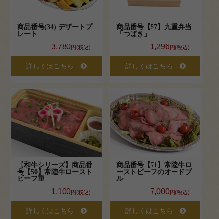
商品の種
類から選
商品番号(34) デザートプ
商品番号【57】九重弁当
レート
「つばき」
ぶ
3,780
1,296
円(税込)
円(税込)
幕の
詳しくはこちら
詳しくはこちら
内弁
当
九重
（9マ
ス）
弁当
【和牛シリーズ】商品番
商品番号【71】常陸牛ロ
号【50】常陸牛ロースト
ーストビーフのオードブ
ビーフ重
ル
お肉
1,100
7,000
円(税込)
円(税込)
メイ
詳しくはこちら
詳しくはこちら
ンの