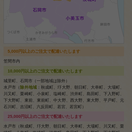
大皿
料理
お子
様向
けア
5,000円以上のご注文で配達いたします
イテ
笠間市内
ム
10,000円以上のご注文で配達いたします
オプ
城里町、石岡市（一部地域は除外）
ショ
水戸市（
除外地域
：秋成町、圷大野、朝日町、大串町、大場町、
川又町、栗崎町、小泉町、塩崎町、渋井町、島田町、下入野町、
ンア
下大野町、東前、東前町、中大野、西大野、東大野、平戸町、元
イテ
石川町、吉沼町、六反田町、若宮、若宮町）
ム
25,000円以上のご注文で配達いたします
お弁当一
水戸市（秋成町、圷大野、朝日町、大串町、大場町、川又町、栗