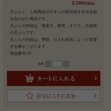
2,160
円
円(税込)
2,000
天ぷらと、人気商品のチキンの西京焼き弁当を組
み合わせた商品です。
～
天ぷらの内容は、海老天、椎茸、オクラ、白身魚
2,999
の天ぷらです。
円
天ぷらの内容は、季節、仕入れ状況によって変更
3,000
する事がございます
商品番号:75
～
-
+
3,999
数量:
円
4,000
～
4,999
円