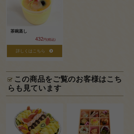
法要
慶
事・
茶碗蒸し
お祝
432
円(税込)
い
詳しくはこちら
パー
テ
ィ・
この商品をご覧のお客様はこち
ご宴
らも見ています
会
特定商取
引法に基
づく表記