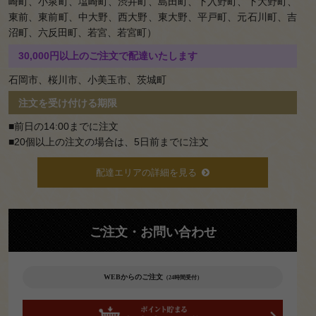
崎町、小泉町、塩崎町、渋井町、島田町、下入野町、下大野町、
覧
東前、東前町、中大野、西大野、東大野、平戸町、元石川町、吉
沼町、六反田町、若宮、若宮町）
オードブ
30,000円以上のご注文で配達いたします
ル・会席
石岡市、桜川市、小美玉市、茨城町
一覧
注文を受け付ける期限
お知らせ
■前日の14:00までに注文
スタッフ
■20個以上の注文の場合は、5日前までに注文
ブログ
配達エリアの詳細を見る
お問い合
わせ
ご注文・お問い合わせ
サイトマ
ップ
WEBからのご注文
（24時間受付）
ログイ
ン・マイ