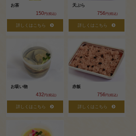
お茶
天ぷら
修・
150
756
円(税込)
円(税込)
セミ
詳しくはこちら
詳しくはこちら
ナー
ロ
ケ・
イベ
ント
観
お吸い物
赤飯
432
756
光・
円(税込)
円(税込)
行楽
詳しくはこちら
詳しくはこちら
法
事・