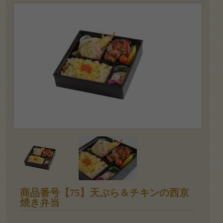
覧
おすすめ
ランキン
グ
価格で選
ぶ
～
999
円
1,000
商品番号【75】天ぷら＆チキンの西京
～
焼き弁当
1,999