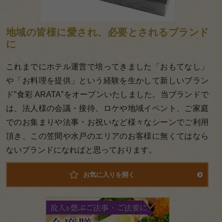
せ
く
地域の皆様に愛され、必要とされるブランド
だ
に
さ
これまでにホテル運営で培ってきました「おもてなし」
い。
や「お料理を提供」という経験を生かして新しいブラン
ド”食彩 ARATA”をオープンいたしました。当ブランドで
は、法人様の会議・接待、ロケや地域イベント、ご家庭
でのお集まりや法事・お祝いなど様々なシーンでご利用
頂き、この笠間や水戸のエリアのお客様に無くてはなら
ないブランドになればと思っております。
お気に入りを開く
会
席
膳