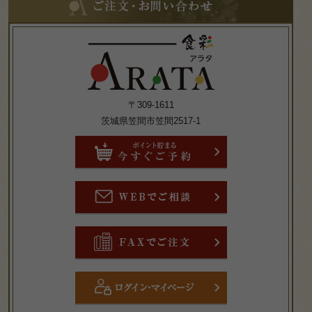
注
文・
お
問
い
合
わ
せ
〒309-1611
茨城県笠間市笠間2517-1