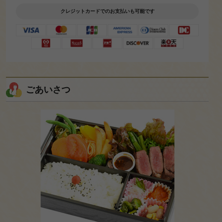
クレジットカードでのお支払いも可能です
皆
ごあいさつ
様
の
ご
意
見
も
お
聞
か