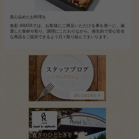
真心込めたお料理を
食彩 ARATAでは、お客様にご満足いただける事を第一に、厳
選した食材や彩り、調理にこだわりながら、衛生的で安心安全
な商品をご提供できるよう日々取り組んでまいります。
ス
タ
ッ
フ
ブ
ロ
グ
ホ
テ
ル
イ
オ