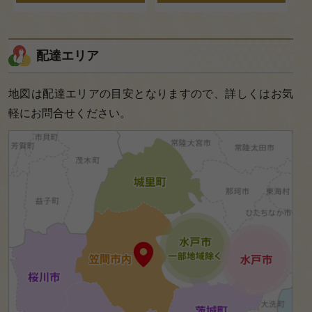
弁当
お魚
配達エリア
メイ
地図は配達エリアの目安となりますので、詳しくはお気
ンの
軽にお問合せください。
弁当
会席
膳・
箱膳
会席
オー
ドブ
ル・