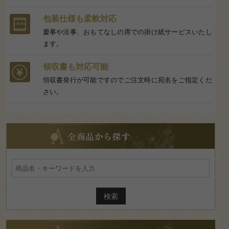
包装仕様も柔軟対応
慶事や法事、おもてなしの席での掛け紙サービスいたし
ます。
領収書も対応可能
領収書発行が可能ですのでご注文時に宛名をご指定くだ
さい。
全
商
品
か
ら
探
す
ご