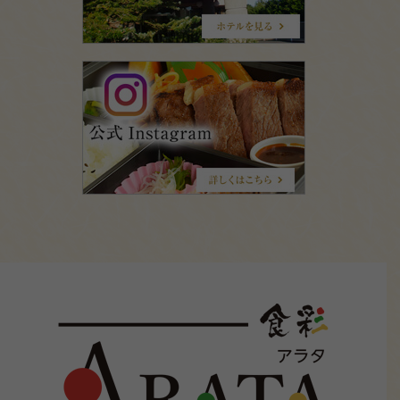
食
彩
ARATA(ア
ラ
タ)
公
式
Instagram