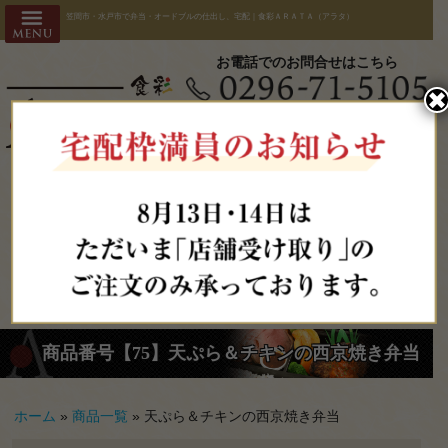
コ
HOME
笠間市・水戸市で弁当・オードブルの仕出し、宅配｜食彩ＡＲＡＴＡ（アラタ）
ン
会社概要
テ
お電話でのお問合せはこちら
ン
ARATAの
✖︎
ツ
○受付時間/9:00-18:00
へ
こだわり
○配達時間/11:00-18:00
○店舗受取時間/11:00-19:30
ス
注文方
注文期限：前日14時まで
キ
ッ
法・配送
プ
エリア
よくある
ご質問
お客様の
商品番号【75】天ぷら＆チキンの西京焼き弁当
声・宅配
実績
ホーム
»
商品一覧
»
天ぷら＆チキンの西京焼き弁当
全商品一